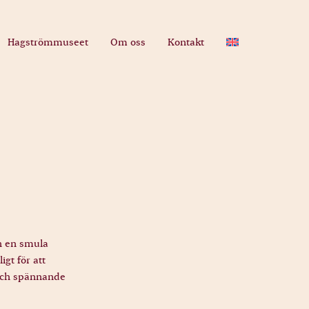
Hagströmmuseet
Om oss
Kontakt
ch en smula
igt för att
 och spännande