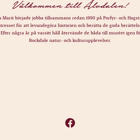
Välkommen till Älvdalen!
h Marit började jobba tillsammans redan 1990 på Porfyr- och Hag
resset för att levandegöra historien och berätta de goda berättels
Efter några år på varsitt håll återvände de båda till muséet igen fö
Rockdale natur- och kulturupplevelser.