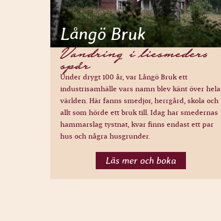
Långö Bruk
Vandring i liesmeders
spår
Under drygt 100 år, var Långö Bruk ett
industrisamhälle vars namn blev känt över hela
världen. Här fanns smedjor, herrgård, skola och
allt som hörde ett bruk till. Idag har smedernas
hammarslag tystnat, kvar finns endast ett par
hus och några husgrunder.
Läs mer och boka