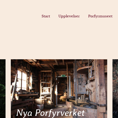
Start
Upplevelser
Porfyrmuseet
Nya Porfyrverket