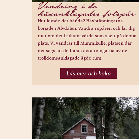
Vandring i de
häxanklagades fotspår
Hur kunde det hända? Häxbränningarna
började i Älvdalen. Vandra i spåren och lär dig
mer om det fruktansvärda som skett på denna
plats. Vi vandrar till Mimmikulle, platsen där
det sägs att de första avrättningarna av de
trolldomsanklagade ägde rum.
Läs mer och boka