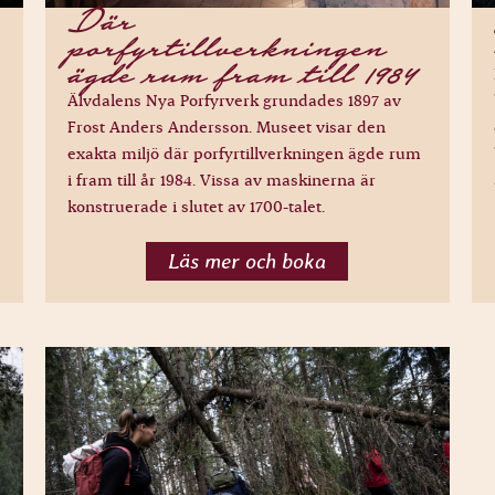
Där
porfyrtillverkningen
ägde rum fram till 1984
Älvdalens Nya Porfyrverk grundades 1897 av
Frost Anders Andersson. Museet visar den
exakta miljö där porfyrtillverkningen ägde rum
i fram till år 1984. Vissa av maskinerna är
konstruerade i slutet av 1700-talet.
Läs mer och boka