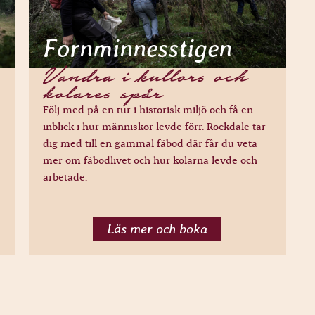
Fornminnesstigen
Vandra i kullors och
kolares spår
Följ med på en tur i historisk miljö och få en
inblick i hur människor levde förr. Rockdale tar
dig med till en gammal fäbod där får du veta
mer om fäbodlivet och hur kolarna levde och
arbetade.
Läs mer och boka