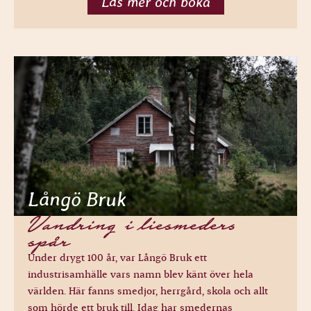
Läs mer och boka
Långö Bruk
Vandring i liesmeders
spår
Under drygt 100 år, var Långö Bruk ett
industrisamhälle vars namn blev känt över hela
världen. Här fanns smedjor, herrgård, skola och allt
som hörde ett bruk till. Idag har smedernas