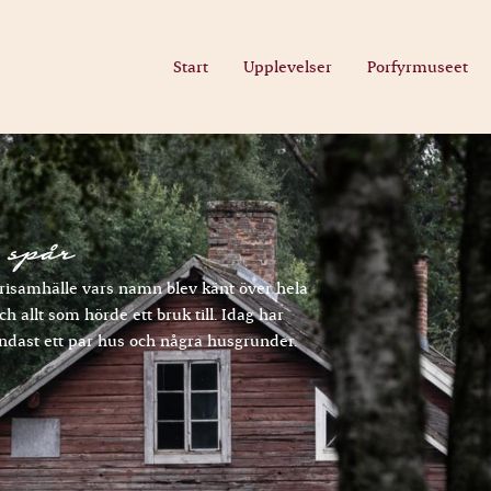
Start
Upplevelser
Porfyrmuseet
 spår
trisamhälle vars namn blev känt över hela
h allt som hörde ett bruk till. Idag har
ndast ett par hus och några husgrunder.