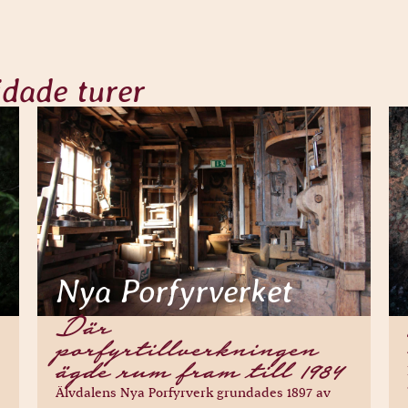
idade turer
Nya Porfyrverket
Där
porfyrtillverkningen
ägde rum fram till 1984
Älvdalens Nya Porfyrverk grundades 1897 av