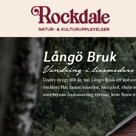
Långö Bruk
Vandring i liesmeders
Under drygt 100 år, var Långö Bruk ett indus
världen. Här fanns smedjor, herrgård, skola oc
smedernas hammarslag tystnat, kvar finns e