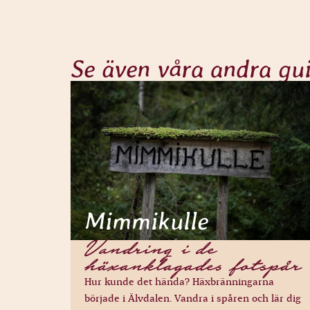
Se även våra andra gu
Mimmikulle
Vandring i de
häxanklagades fotspår
Hur kunde det hända? Häxbränningarna
började i Älvdalen. Vandra i spåren och lär dig