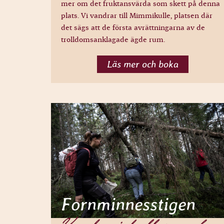
mer om det fruktansvärda som skett på denna
plats. Vi vandrar till Mimmikulle, platsen där
det sägs att de första avrättningarna av de
trolldomsanklagade ägde rum.
Läs mer och boka
Fornminnesstigen
Vandra i kullors och